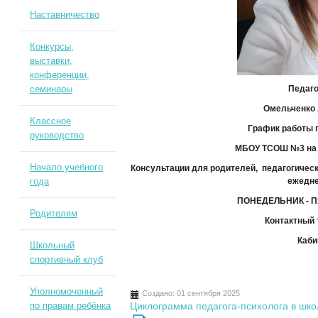
Наставничество
Конкурсы,
выставки,
конференции,
семинары
Педаго
Омельченко 
Классное
График работы 
руководство
МБОУ ТСОШ №3 на 
Начало учебного
Консультации для родителей, педагогиче
года
еже
ПОНЕДЕЛЬНИК - П
Родителям
Контактный 
Каби
Школьный
спортивный клуб
Уполномоченный
Создано: 01 сентября 2025
по правам ребёнка
Циклограмма педагога-психолога в шко