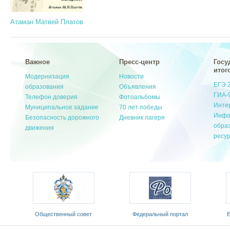
Атаман Матвей Платов
Важное
Пресс-центр
Госу
итог
Модернизация
Новости
ЕГЭ 
образования
Объявления
ГИА-
Телефон доверия
Фотоальбомы
Инте
Муниципальное задание
70 лет победы
Инфо
Безопасность дорожного
Дневник лагеря
обра
движения
ресу
ый
Общественный совет
Федеральный портал
Е
Министерства образования и
«Российское образование»
обр