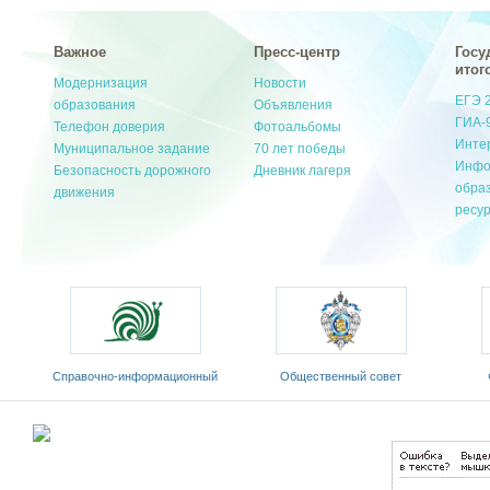
Важное
Пресс-центр
Госу
итог
Модернизация
Новости
ЕГЭ 
образования
Объявления
ГИА-
Телефон доверия
Фотоальбомы
Инте
Муниципальное задание
70 лет победы
Инфо
Безопасность дорожного
Дневник лагеря
обра
движения
ресу
ационный
Общественный совет
Федеральный портал
 язык»
Министерства образования и
«Российское образование»
науки РФ