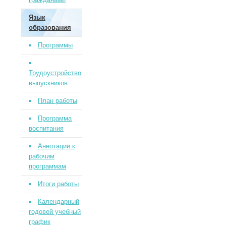
Язык
образования
Программы
Трудоустройство
выпускников
План работы
Программа
воспитания
Аннотации к
рабочим
программам
Итоги работы
Календарный
годовой учебный
график