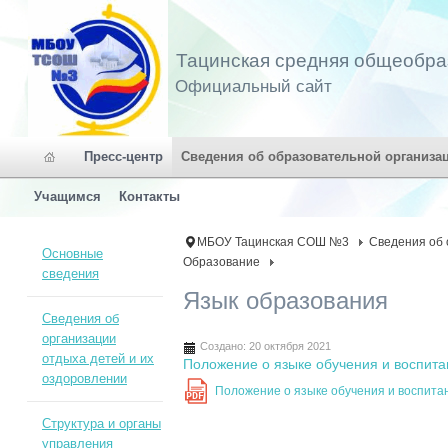
Тацинская средняя общеобра
Официальный сайт
Пресс-центр
Сведения об образовательной организа
Учащимся
Контакты
МБОУ Тацинская СОШ №3
Сведения об 
Основные
Образование
сведения
Язык образования
Сведения об
организации
Создано: 20 октября 2021
отдыха детей и их
Положение о языке обучения и воспи
оздоровлении
Положение о языке обучения и воспи
PDF
Структура и органы
управления