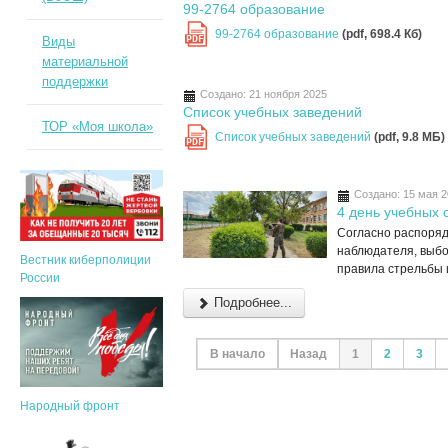
99-2764 образование
99-2764 образование
(pdf, 698.4 Кб)
PDF
Виды
материальной
поддержки
Создано: 21 ноября 2025
Список учебных заведений
ТОР «Моя школа»
Список учебных заведений
(pdf, 9.8 MБ)
PDF
Создано: 15 мая 
4 день учебных 
Согласно распоряд
наблюдателя, выбо
Вестник киберполиции
правила стрельбы 
России
Подробнее...
В начало
Назад
1
2
3
Народный фронт