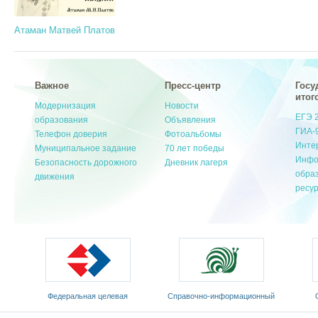
Атаман Матвей Платов
Важное
Пресс-центр
Госу
итог
Модернизация
Новости
ЕГЭ 
образования
Объявления
ГИА-
Телефон доверия
Фотоальбомы
Инте
Муниципальное задание
70 лет победы
Инфо
Безопасность дорожного
Дневник лагеря
обра
движения
ресу
Федеральная целевая
Cправочно-информационный
программа развития
портал «Русский язык»
Мин