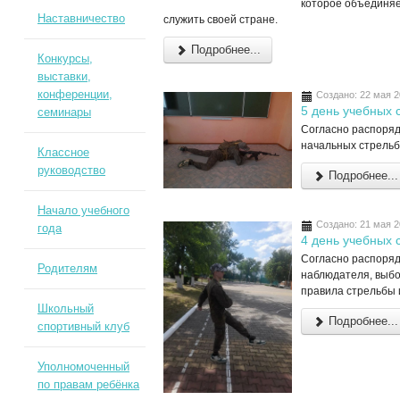
которое объединяе
Наставничество
служить своей стране.
Подробнее...
Конкурсы,
выставки,
конференции,
Создано: 22 мая 
5 день учебных 
семинары
Согласно распоряд
начальных стрельб
Классное
руководство
Подробнее...
Начало учебного
Создано: 21 мая 
года
4 день учебных 
Согласно распоряд
Родителям
наблюдателя, выбо
правила стрельбы 
Школьный
Подробнее...
спортивный клуб
Уполномоченный
по правам ребёнка