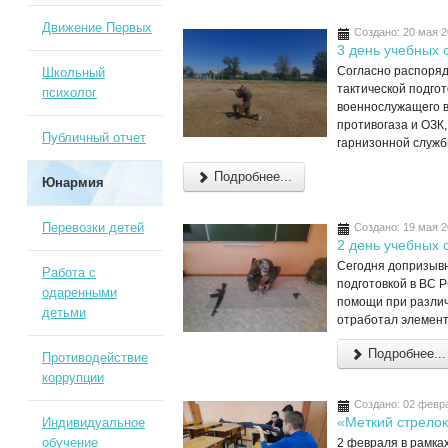
Движение Первых
Создано: 20 мая 
3 день учебных 
Согласно распоряд
Школьный
тактической подго
психолог
военнослужащего 
противогаза и ОЗК
Публичный отчет
гарнизонной служб
Подробнее...
Юнармия
Перевозки детей
Создано: 19 мая 
2 день учебных 
Сегодня допризывн
Работа с
подготовкой в ВС 
одаренными
помощи при различ
детьми
отработал элемент
Подробнее...
Противодействие
коррупции
Создано: 02 февр
«Меткий стрелок
Индивидуальное
обучение
2 февраля в рамка