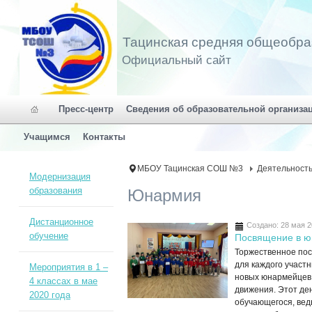
Тацинская средняя общеобра
Официальный сайт
Пресс-центр
Сведения об образовательной организа
Учащимся
Контакты
МБОУ Тацинская СОШ №3
Деятельност
Модернизация
образования
Юнармия
Дистанционное
Создано: 28 мая 
обучение
Посвящение в 
Торжественное по
для каждого участ
Мероприятия в 1 –
новых юнармейцев
4 классах в мае
движения. Этот де
2020 года
обучающегося, вед