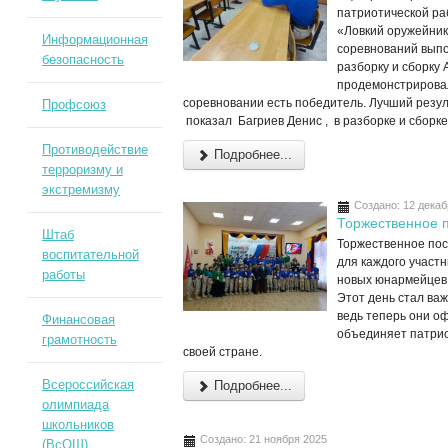
патриотической ра
«Ловкий оружейник
Информационная
соревнований выпо
безопасность
разборку и сборку 
продемонстрировал
соревновании есть победитель. Лучший резул
Профсоюз
показал Багриев Денис , в разборке и сборке
Противодействие
Подробнее...
терроризму и
экстремизму
Создано: 12 декаб
Торжественное 
Штаб
Торжественное по
воспитательной
для каждого участ
работы
новых юнармейцев 
Этот день стал ва
ведь теперь они о
Финансовая
объединяет патрио
грамотность
своей стране.
Всероссийская
Подробнее...
олимпиада
школьников
Создано: 21 ноября 2025
(ВсОШ)