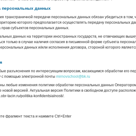
ча персональных данных
я трансграничной передачи персональных данных обязан убедиться в том, 
ерриторию которого предполагается осуществлять передачу персональных да
 прав субъектов персональных данных.
альных данных на территории иностранных государств, не отвечающих выш
ся только в случае наличия согласия в письменной форме субъекта персон
персональных данных и/или исполнения договора, стороной которого являетс
я
бые разъяснения по интересующим вопросам, касающимся обработки его пе
у с помощью электронной почты
mirnovschool@bk.ru
ены любые изменения политики обработки персональных данных Оператором
е новой версией. Актуальная версия Политики в свободном доступе располож
r-tacin.ru/politika-konfidentsialnosti/.
те фрагмент текста и нажмите Ctrl+Enter