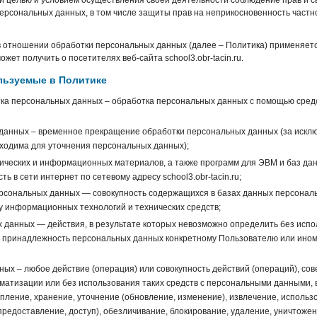
 целью и условием осуществления своей деятельности соблюдение прав и с
персональных данных, в том числе защиты прав на неприкосновенность частн
 отношении обработки персональных данных (далее – Политика) применяетс
ет получить о посетителях веб-сайта school3.obr-tacin.ru.
ользуемые в Политике
ка персональных данных – обработка персональных данных с помощью сред
данных – временное прекращение обработки персональных данных (за искл
бходима для уточнения персональных данных);
фических и информационных материалов, а также программ для ЭВМ и баз да
ь в сети интернет по сетевому адресу school3.obr-tacin.ru;
сональных данных — совокупность содержащихся в базах данных персональ
 информационных технологий и технических средств;
данных — действия, в результате которых невозможно определить без исп
принадлежность персональных данных конкретному Пользователю или ином
ых – любое действие (операция) или совокупность действий (операций), со
матизации или без использования таких средств с персональными данными, 
пление, хранение, уточнение (обновление, изменение), извлечение, использ
предоставление, доступ), обезличивание, блокирование, удаление, уничтоже