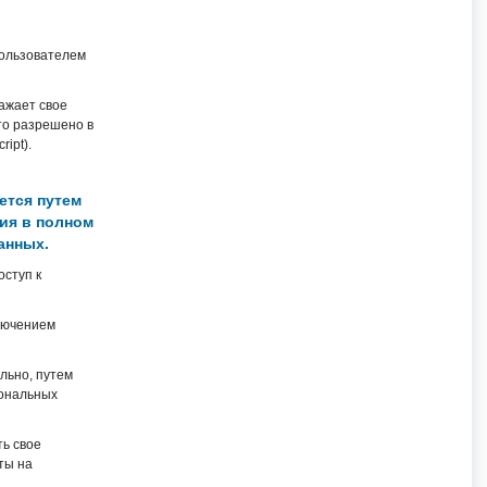
Пользователем
ажает свое
то разрешено в
ipt).
ется путем
ия в полном
анных.
ступ к
ключением
льно, путем
сональных
ь свое
ты на