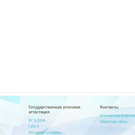
Государственная итоговая
Контакты
аттестация
Контактная инфор
ЕГЭ 2016
Обратная связь
ГИА-9
Интернет-словари