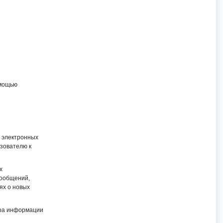
омощью
 электронных
зователю к
х
сообщений,
ях о новых
ора информации