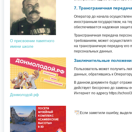
7. Трансграничная переда
Оператор до начала осуществлени
иностранным государством, на т
обеспечивается надежная защита
Трансграничная передача персон
О присвоении памятного
требованиям, может осуществлять
на трансграничную передачу его 
имени школе
персональных данных.
Заключительные положени
Пользователь может получить лю
данных, обратившись к Оператор
В данном документе будут отраж
действует бессрочно до замены е
Интернет по адресу https://school3.ob
Донмолодой.рф
Если заметили ошибку, выдели