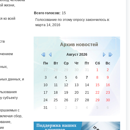
вобод человека
ой жизни,
Всего голосов:
: 15
я ко всей
Голосование по этому опросу закончилось в:
марта 14, 2016
ств
Архив новостей
ючением
Август
2026
Пн
Вт
Ср
Чт
Пт
Сб
Вс
нных,
27
28
29
30
31
1
2
3
4
5
6
7
8
9
ных данных, и
10
11
12
13
14
15
16
ользования
17
18
19
20
21
22
23
у субъекту
24
25
26
27
28
29
30
31
1
2
3
4
5
6
вершаемых с
включая сбор,
ование,
ние