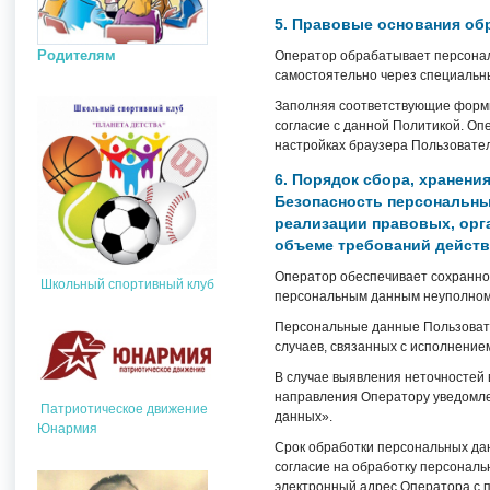
5. Правовые основания об
Родителям
Оператор обрабатывает персонал
самостоятельно через специальн
Заполняя соответствующие формы
согласие с данной Политикой. Оп
настройках браузера Пользовател
6. Порядок сбора, хранени
Безопасность персональны
реализации правовых, орг
объеме требований действ
Оператор обеспечивает сохранно
Школьный спортивный клуб
персональным данным неуполном
Персональные данные Пользовател
случаев, связанных с исполнение
В случае выявления неточностей 
направления Оператору уведомле
Патриотическое движение
данных».
Юнармия
Срок обработки персональных да
согласие на обработку персонал
электронный адрес Оператора с 