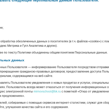
тывать следующие персональные данные Пользователя:
ия;
 обработка обезличенных данных о посетителях (в т.ч. файлов «cookie») с п
декс Метрика и Гугл Аналитика и других).
е по тексту Политики объединены общим понятием Персональные данные.
альных данных
нных Пользователя — информирование Пользователя посредством отправки
 прекращение гражданско-правовых договоров; предоставление доступа Поль
ериалам, содержащимся на веб-сайте.
авлять Пользователю уведомления о новых продуктах и услугах, специальны
иях. Пользователь всегда может отказаться от получения информационных 
дрес электронной почты
mirnovschool@bk.ru
с пометкой «Отказ от уведомлени
ых предложениях».
лей, собираемые с помощью сервисов интернет-статистики, служат для сб
те, улучшения качества сайта и его содержания.