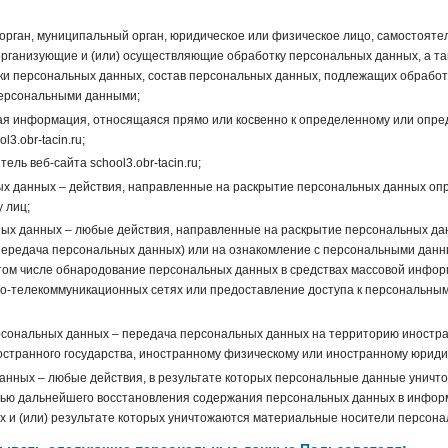
орган, муниципальный орган, юридическое или физическое лицо, самостояте
организующие и (или) осуществляющие обработку персональных данных, а та
и персональных данных, состав персональных данных, подлежащих обработк
персональными данными;
я информация, относящаяся прямо или косвенно к определенному или опр
3.obr-tacin.ru;
ль веб-сайта school3.obr-tacin.ru;
х данных – действия, направленные на раскрытие персональных данных оп
 лиц;
ых данных – любые действия, направленные на раскрытие персональных да
(передача персональных данных) или на ознакомление с персональными дан
в том числе обнародование персональных данных в средствах массовой инфор
-телекоммуникационных сетях или предоставление доступа к персональны
рсональных данных – передача персональных данных на территорию иностр
ностранного государства, иностранному физическому или иностранному юриди
анных – любые действия, в результате которых персональные данные уничт
тью дальнейшего восстановления содержания персональных данных в инфо
 и (или) результате которых уничтожаются материальные носители персона