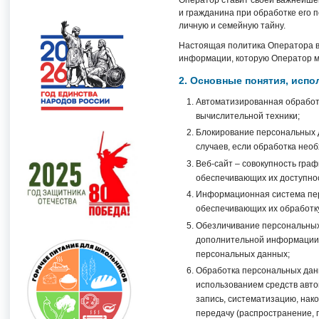
Оператор ставит своей важнейшей
и гражданина при обработке его 
личную и семейную тайну.
Настоящая политика Оператора в
информации, которую Оператор мож
2. Основные понятия, исп
Автоматизированная обработ
вычислительной техники;
Блокирование персональных 
случаев, если обработка нео
Веб-сайт – совокупность гра
обеспечивающих их доступност
Информационная система пер
обеспечивающих их обработку
Обезличивание персональных 
дополнительной информации 
персональных данных;
Обработка персональных данн
использованием средств авто
запись, систематизацию, нако
передачу (распространение, 