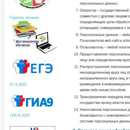
персональных данных;
Оператор – государственный 
совместно с другими лицами 
Горячее питание
определяющие цели обработк
(операции), совершаемые с 
Персональные данные – люба
Пользователю веб-сайта school
Пользователь – любой посетите
Предоставление персональны
лицу или определенному кругу
Распространение персональн
неопределенному кругу лиц 
неограниченного круга лиц, 
размещение в информационно
ЕГЭ 2025
каким-либо иным способом;
Трансграничная передача пе
государства органу власти и
Уничтожение персональных д
ГИА-9 2025
безвозвратно с невозможнос
системе персональных данных