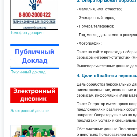
3. Оператор может обраба
- Фамилия, имя, отчество;
- Электронный адрес;
- Номера телефонов;
Телефон доверия
- Год, месяц, дата и место рожден
- Фотографии;
Также на сайте происходит сбор и
сервисов интернет-статистики (Ян
Вышеперечисленные данные дале
Публичный доклад
4. Цели обработки персон
Цель обработки персональных да
писем; заключение, исполнение и
сервисам, информации и/или мат
Также Оператор имеет право напр
предложениях и различных событ
Электронный дневник
направив Оператору письмо на а
продуктах и услугах и специальн
Обезличенные данные Пользовате
о действиях Пользователей на сай