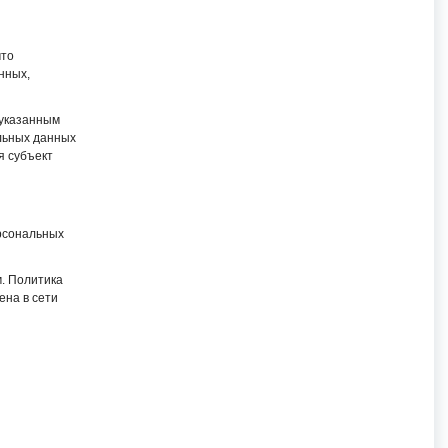
что
нных,
еуказанным
альных данных
я субъект
рсональных
. Политика
ена в сети