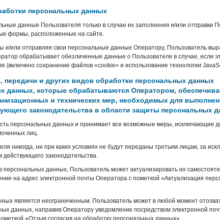
работки персональных данных
ьные данные Пользователя только в случае их заполнения и/или отправки 
ые формы, расположенные на сайте.
 и/или отправляя свои персональные данные Оператору, Пользователь выр
ератор обрабатывает обезличенные данные о Пользователе в случае, если э
я (включено сохранение файлов «cookie» и использование технологии JavaScr
я, передачи и других видов обработки персональных данных
х данных, которые обрабатываются Оператором, обеспечива
анизационных и технических мер, необходимых для выполнен
ующего законодательства в области защиты персональных д
сть персональных данных и принимает все возможные меры, исключающие до
оченных лиц.
я никогда, ни при каких условиях не будут переданы третьим лицам, за ис
м действующего законодательства.
в персональных данных, Пользователь может актуализировать их самостояте
ние на адрес электронной почты Оператора с пометкой «Актуализация пер
нных является неограниченным. Пользователь может в любой момент отозват
ьных данных, направив Оператору уведомление посредством электронной поч
пометкой «Отзыв согласия на обработку персональных данных».