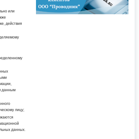
льно или
кже
е, действия
еделяемому
ределенному
нных
ными
мации,
м данным
анного
ческому лицу;
ожаются
рмационной
льных данных.