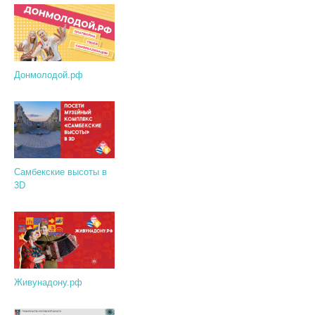
Донмолодой.рф
Самбекские высоты в
3D
Живунадону.рф