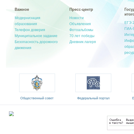
Важное
Пресс-центр
Госу
итог
Модернизация
Новости
ЕГЭ 
образования
Объявления
ГИА-
Телефон доверия
Фотоальбомы
Инте
Муниципальное задание
70 лет победы
Инфо
Безопасность дорожного
Дневник лагеря
обра
движения
ресу
ый
Общественный совет
Федеральный портал
Е
Министерства образования и
«Российское образование»
обр
науки РФ