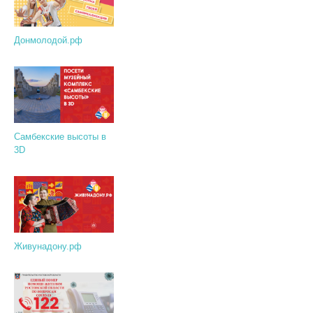
Донмолодой.рф
Самбекские высоты в
3D
Живунадону.рф