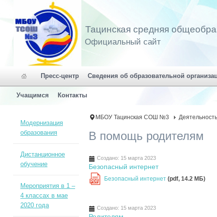
Тацинская средняя общеобра
Официальный сайт
Пресс-центр
Сведения об образовательной организа
Учащимся
Контакты
МБОУ Тацинская СОШ №3
Деятельност
Модернизация
образования
В помощь родителям
Дистанционное
Создано: 15 марта 2023
обучение
Безопасный интернет
Безопасный интернет
(pdf, 14.2 MБ)
PDF
Мероприятия в 1 –
4 классах в мае
2020 года
Создано: 15 марта 2023
Родителям