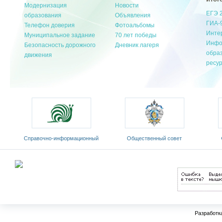
Модернизация
Новости
ЕГЭ 
образования
Объявления
ГИА-
Телефон доверия
Фотоальбомы
Инте
Муниципальное задание
70 лет победы
Инфо
Безопасность дорожного
Дневник лагеря
обра
движения
ресу
ый
Общественный совет
Федеральный портал
Е
Министерства образования и
«Российское образование»
обр
науки РФ
Разработк