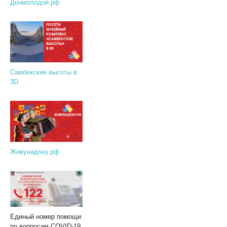
Донмолодой.рф
Самбекские высоты в
3D
Живунадону.рф
Единый номер помощи
по вопросам COVID-19