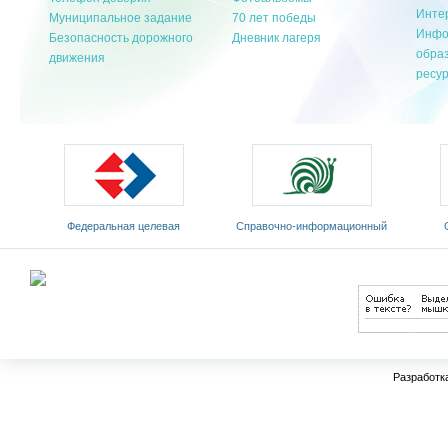
Инте
Муниципальное задание
70 лет победы
Инфо
Безопасность дорожного
Дневник лагеря
обра
движения
ресу
Федеральная целевая
Cправочно-информационный
программа развития
портал «Русский язык»
Мин
образования на 2011-2015 годы
Разработк