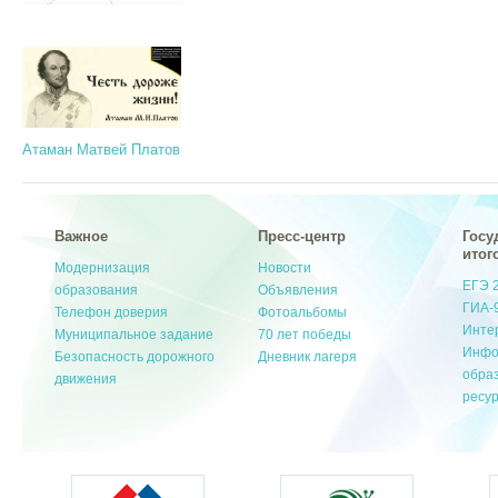
Атаман Матвей Платов
Важное
Пресс-центр
Госу
итог
Модернизация
Новости
ЕГЭ 
образования
Объявления
ГИА-
Телефон доверия
Фотоальбомы
Инте
Муниципальное задание
70 лет победы
Инфо
Безопасность дорожного
Дневник лагеря
обра
движения
ресу