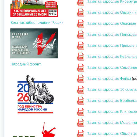
Памятка взрослые Киберуг
PDF
Памятка взрослые Онлайн 
PDF
Вестник киберполиции России
Памятка взрослые Опасные
PDF
Памятка взрослые Поисков
PDF
Памятка взрослые Прямые 
PDF
Памятка взрослые Реальны
PDF
Народный фронт
Памятка взрослые Семейно
PDF
Памятка взрослые Фейки
(pd
PDF
Памятка взрослые 10 совет
PDF
Памятка взрослые Вербовк
PDF
Памятка взрослые Клипово
PDF
Памятка взрослые Мошенни
PDF
Памятка взрослые Обмен ф
PDF