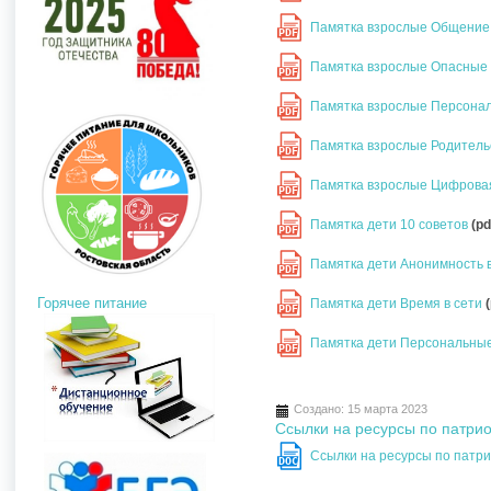
Памятка взрослые Общение
PDF
Памятка взрослые Опасные
PDF
Памятка взрослые Персона
PDF
Памятка взрослые Родитель
PDF
Памятка взрослые Цифрова
PDF
Памятка дети 10 советов
(pd
PDF
Памятка дети Анонимность 
PDF
Горячее питание
Памятка дети Время в сети
PDF
Памятка дети Персональны
PDF
Создано: 15 марта 2023
Ссылки на ресурсы по патри
Ссылки на ресурсы по патр
DOC