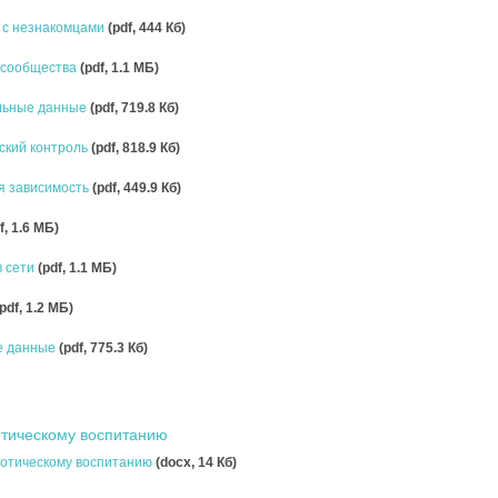
 с незнакомцами
(pdf, 444 Кб)
 сообщества
(pdf, 1.1 MБ)
льные данные
(pdf, 719.8 Кб)
ский контроль
(pdf, 818.9 Кб)
я зависимость
(pdf, 449.9 Кб)
f, 1.6 MБ)
в сети
(pdf, 1.1 MБ)
(pdf, 1.2 MБ)
е данные
(pdf, 775.3 Кб)
отическому воспитанию
иотическому воспитанию
(docx, 14 Кб)