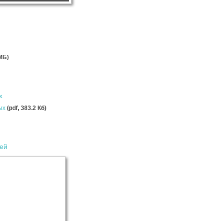
 MБ)
х
ных
(pdf, 383.2 Кб)
тей