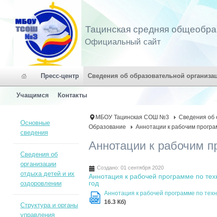
Тацинская средняя общеобра
Официальный сайт
Пресс-центр
Сведения об образовательной организа
Учащимся
Контакты
МБОУ Тацинская СОШ №3
Сведения об 
Основные
Образование
Аннотации к рабочим прогр
сведения
Аннотации к рабочим п
Сведения об
организации
Создано: 01 сентября 2020
отдыха детей и их
Аннотация к рабочей программе по тех
год
оздоровлении
Аннотация к рабочей программе по техн
DOC
16.3 Кб)
Структура и органы
управления