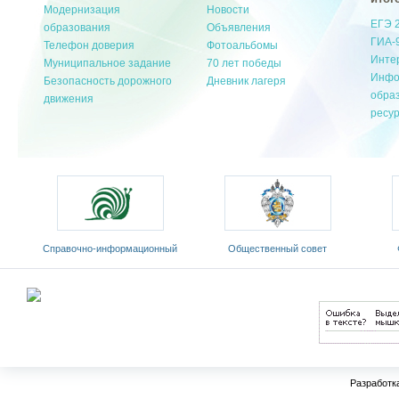
Модернизация
Новости
ЕГЭ 
образования
Объявления
ГИА-
Телефон доверия
Фотоальбомы
Инте
Муниципальное задание
70 лет победы
Инфо
Безопасность дорожного
Дневник лагеря
обра
движения
ресу
ый
Общественный совет
Федеральный портал
Министерства образования и
«Российское образование»
обр
науки РФ
Разработк