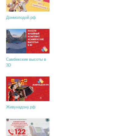
Донмолодой.рф
Самбекские высоты в
3D
Живунадону.рф