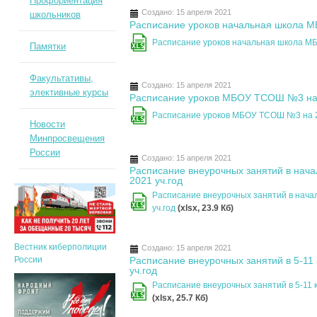
Профориентация
Создано: 15 апреля 2021
школьников
Расписание уроков начальная школа 
Расписание уроков начальная школа М
Памятки
XLS
Факультативы,
Создано: 15 апреля 2021
элективные курсы
Расписание уроков МБОУ ТСОШ №3 на 
Расписание уроков МБОУ ТСОШ №3 на 2
XLS
Новости
Минпросвещения
России
Создано: 15 апреля 2021
Расписание внеурочных занятий в на
2021 уч.год
Расписание внеурочных занятий в нач
XLS
уч.год
(xlsx, 23.9 Кб)
Вестник киберполиции
Создано: 15 апреля 2021
России
Расписание внеурочных занятий в 5-1
уч.год
Расписание внеурочных занятий в 5-11
XLS
(xlsx, 25.7 Кб)