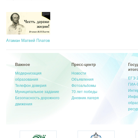
Атаман Матвей Платов
Важное
Пресс-центр
Госу
итог
Модернизация
Новости
ЕГЭ 
образования
Объявления
ГИА-
Телефон доверия
Фотоальбомы
Инте
Муниципальное задание
70 лет победы
Инфо
Безопасность дорожного
Дневник лагеря
обра
движения
ресу