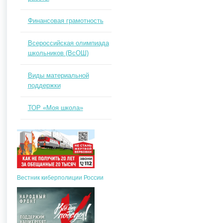
Финансовая грамотность
Всероссийская олимпиада
школьников (ВсОШ)
Виды материальной
поддержки
ТОР «Моя школа»
Вестник киберполиции России