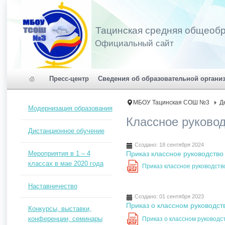
Тацинская средняя общеоб
Официальный сайт
Пресс-центр
Сведения об образовательной органи
МБОУ Тацинская СОШ №3
Д
Модернизация образования
Классное руково
Дистанционное обучение
Создано: 18 сентября 2024
Мероприятия в 1 – 4
Приказ классное руководство
классах в мае 2020 года
Приказ классное руководств
PDF
Наставничество
Создано: 01 сентября 2023
Приказ о классном руководст
Конкурсы, выставки,
конференции, семинары
Приказ о классном руководс
PDF