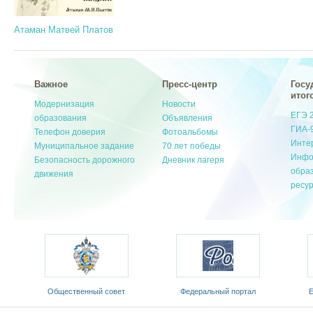
Атаман Матвей Платов
Важное
Пресс-центр
Госу
итог
Модернизация
Новости
ЕГЭ 
образования
Объявления
ГИА-
Телефон доверия
Фотоальбомы
Инте
Муниципальное задание
70 лет победы
Инфо
Безопасность дорожного
Дневник лагеря
обра
движения
ресу
ый
Общественный совет
Федеральный портал
Е
Министерства образования и
«Российское образование»
обр