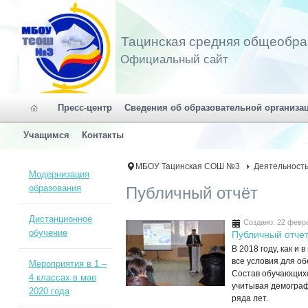
Тацинская средняя общеобра
Официальный сайт
Пресс-центр
Сведения об образовательной организа
Учащимся
Контакты
МБОУ Тацинская СОШ №3
Деятельност
Модернизация
образования
Публичный отчёт
Дистанционное
Создано: 22 февр
обучение
Публичный отче
В 2018 году, как 
все условия для о
Мероприятия в 1 –
Состав обучающихс
4 классах в мае
учитывая демогра
2020 года
ряда лет.