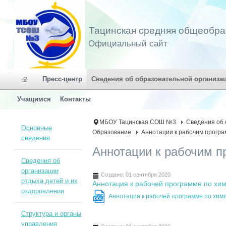
Тацинская средняя общеобра
Официальный сайт
Пресс-центр
Сведения об образовательной организа
Учащимся
Контакты
МБОУ Тацинская СОШ №3
Сведения об 
Основные
Образование
Аннотации к рабочим прогр
сведения
Аннотации к рабочим п
Сведения об
организации
Создано: 01 сентября 2020
отдыха детей и их
Аннотация к рабочей программе по хим
оздоровлении
Аннотация к рабочей программе по хими
DOC
Структура и органы
управления