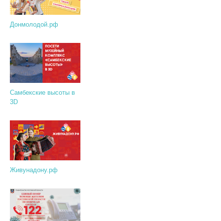
Донмолодой.рф
Самбекские высоты в
3D
Живунадону.рф