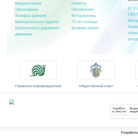
Модернизация
Новости
ЕГЭ 
образования
Объявления
ГИА-
Телефон доверия
Фотоальбомы
Инте
Муниципальное задание
70 лет победы
Инфо
Безопасность дорожного
Дневник лагеря
обра
движения
ресу
ионный
Общественный совет
Федеральный портал
зык»
Министерства образования и
«Российское образование»
науки РФ
Разработк