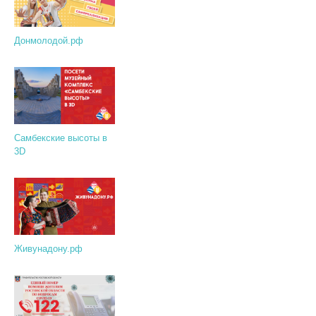
Донмолодой.рф
Самбекские высоты в
3D
Живунадону.рф